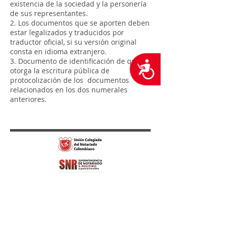
existencia de la sociedad y la personería
de sus representantes.
2. Los documentos que se aporten deben
estar legalizados y traducidos por
traductor oficial, si su versión original
consta en idioma extranjero.
3. Documento de identificación de quien
Accesibilidad
otorga la escritura pública de
protocolización de los documentos
relacionados en los dos numerales
anteriores.
Cra 11 # 71-73 Piso 2
Correo electrónico para todo tipo de
Notificaciones
72notaria@notaria72.com.co