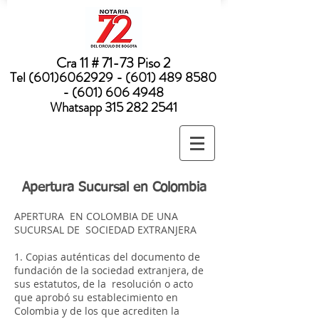
Nota:
este
sitio
web
incluye
un
sistema
Cra 11 # 71-73 Piso 2
de
accesibilidad.
Tel
(601)6062929 - (601) 489
8580
- (601) 606 4948
Whatsapp
315 282 2541
Apertura Sucursal en Colombia
APERTURA EN COLOMBIA DE UNA
SUCURSAL DE SOCIEDAD EXTRANJERA
1. Copias auténticas del documento de
fundación de la sociedad extranjera, de
sus estatutos, de la resolución o acto
que aprobó su establecimiento en
Colombia y de los que acrediten la