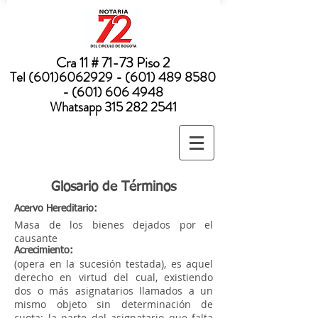
Nota:
este
sitio
web
incluye
un
sistema
Cra 11 # 71-73 Piso 2
de
accesibilidad.
Tel
(601)6062929 - (601) 489
8580
- (601) 606 4948
Whatsapp
315 282 2541
Glosario de Términos
Acervo Hereditario:
Masa de los bienes dejados por el
causante
Acrecimiento:
(opera en la sucesión testada), es aquel
derecho en virtud del cual, existiendo
dos o más asignatarios llamados a un
mismo objeto sin determinación de
cuota; la parte del asignatario que falta