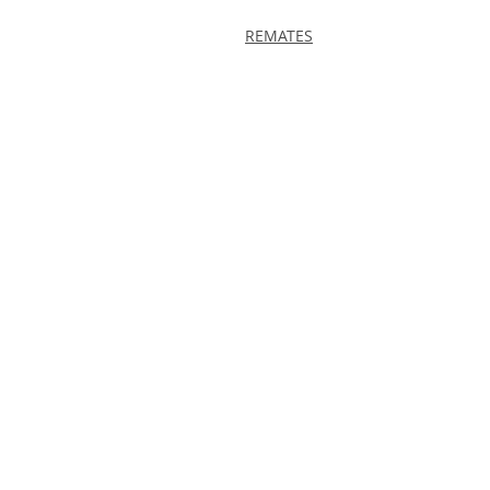
REMATES
SUCESIÓN
TESTAMEN
TOS
INSINUACI
ÓN DE
DONACIÓN
DONACIÓN
PROTOCOLI
ZACIONES
USUFRUCT
O