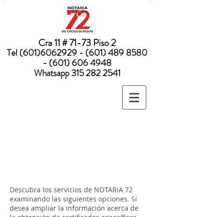
Nota:
este
sitio
web
incluye
un
sistema
Cra 11 # 71-73 Piso 2
de
accesibilidad.
Tel
(601)6062929 - (601) 489
8580
- (601) 606 4948
Whatsapp
315 282 2541
Descubra los servicios de NOTARIA 72
examinando las siguientes opciones. Si
desea ampliar la información acerca de