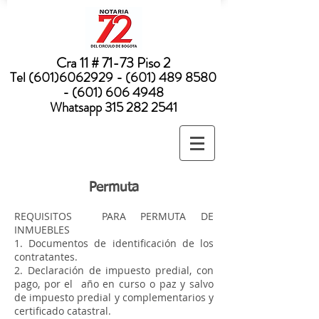
Nota:
este
sitio
web
incluye
un
sistema
Cra 11 # 71-73 Piso 2
de
accesibilidad.
Tel
(601)6062929 - (601) 489
8580
- (601) 606 4948
Whatsapp
315 282 2541
Permuta
REQUISITOS PARA PERMUTA DE
INMUEBLES
1. Documentos de identificación de los
contratantes.
2. Declaración de impuesto predial, con
pago, por el año en curso o paz y salvo
de impuesto predial y complementarios y
certificado catastral.