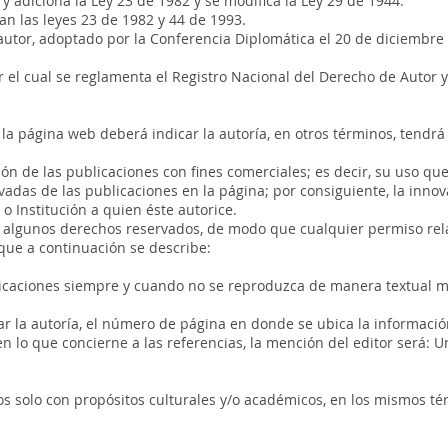
 y adiciona la Ley 23 de 1982 y se modifica la Ley 29 de 1944.
can las leyes 23 de 1982 y 44 de 1993.
utor, adoptado por la Conferencia Diplomática el 20 de diciembre
 el cual se reglamenta el Registro Nacional del Derecho de Autor y 
 la página web deberá indicar la autoría, en otros términos, tendr
ón de las publicaciones con fines comerciales; es decir, su uso que
adas de las publicaciones en la página; por consiguiente, la innov
o Institución a quien éste autorice.
on algunos derechos reservados, de modo que cualquier permiso re
que a continuación se describe:
blicaciones siempre y cuando no se reproduzca de manera textual m
 la autoría, el número de página en donde se ubica la información 
 en lo que concierne a las referencias, la mención del editor será: 
s solo con propósitos culturales y/o académicos, en los mismos tér