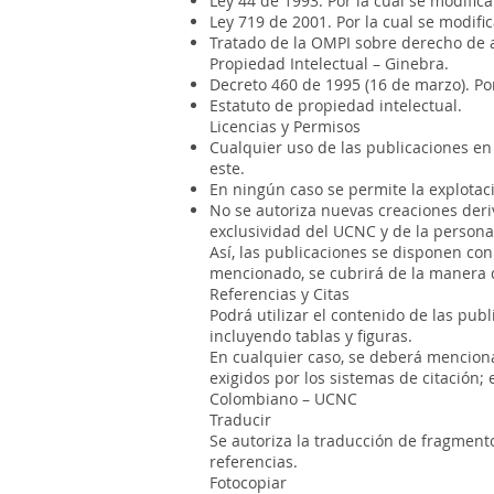
Ley 44 de 1993. Por la cual se modifica
Ley 719 de 2001. Por la cual se modifi
Tratado de la OMPI sobre derecho de a
Propiedad Intelectual – Ginebra.
Decreto 460 de 1995 (16 de marzo). Por
Estatuto de propiedad intelectual.
Licencias y Permisos
Cualquier uso de las publicaciones en
este.
En ningún caso se permite la explotaci
No se autoriza nuevas creaciones deriv
exclusividad del UCNC y de la persona 
Así, las publicaciones se disponen c
mencionado, se cubrirá de la manera 
Referencias y Citas
Podrá utilizar el contenido de las pu
incluyendo tablas y figuras.
En cualquier caso, se deberá mencionar
exigidos por los sistemas de citación;
Colombiano – UCNC
Traducir
Se autoriza la traducción de fragmento
referencias.
Fotocopiar