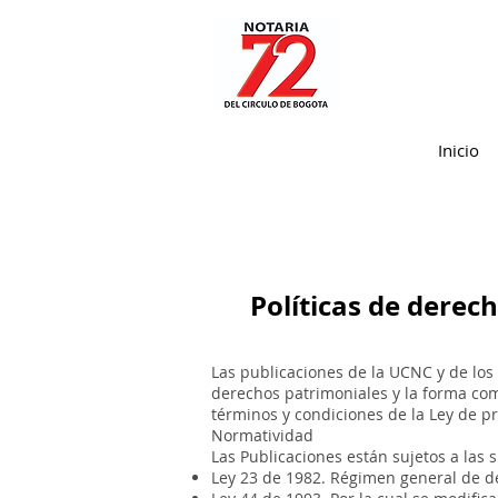
Nota:
este
sitio
web
incluye
un
sistema
de
accesibilidad.
Presione
Control-
F11
Inicio
para
ajustar
el
sitio
web
a
las
personas
con
discapacidad
visual
que
Políticas de derec
están
usando
un
lector
de
pantalla;
Las publicaciones de la UCNC y de los 
Presione
Control-
derechos patrimoniales y la forma como
F10
para
términos y condiciones de la Ley de pr
abrir
Normatividad
un
menú
Las Publicaciones están sujetos a las 
de
accesibilidad.
Ley 23 de 1982. Régimen general de d