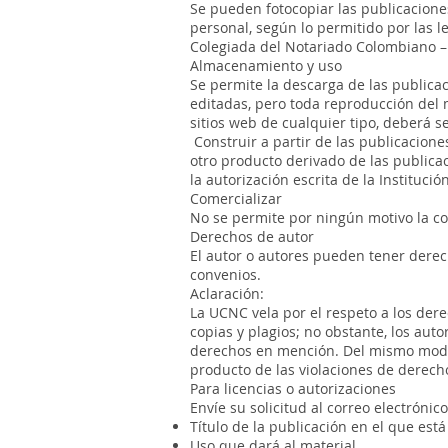
Se pueden fotocopiar las publicaciones
personal, según lo permitido por las l
Colegiada del Notariado Colombiano 
Almacenamiento y uso
Se permite la descarga de las publica
editadas, pero toda reproducción del m
sitios web de cualquier tipo, deberá 
Construir a partir de las publicacione
otro producto derivado de las publica
la autorización escrita de la Institución
Comercializar
No se permite por ningún motivo la co
Derechos de autor
El autor o autores pueden tener derech
convenios.
Aclaración:
La UCNC vela por el respeto a los der
copias y plagios; no obstante, los aut
derechos en mención. Del mismo modo,
producto de las violaciones de derecho
Para licencias o autorizaciones
Envíe su solicitud al correo electrónic
Título de la publicación en el que está
Uso que dará al material.