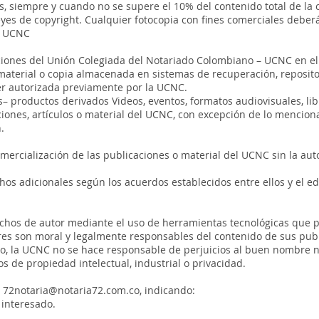
, siempre y cuando no se supere el 10% del contenido total de la o
eyes de copyright. Cualquier fotocopia con fines comerciales deber
– UCNC
ciones del Unión Colegiada del Notariado Colombiano – UCNC en el 
aterial o copia almacenada en sistemas de recuperación, repositori
ser autorizada previamente por la UCNC.
s– productos derivados Videos, eventos, formatos audiovisuales, libr
ciones, artículos o material del UCNC, con excepción de lo mencio
.
mercialización de las publicaciones o material del UCNC sin la aut
os adicionales según los acuerdos establecidos entre ellos y el edi
echos de autor mediante el uso de herramientas tecnológicas que pe
ores son moral y legalmente responsables del contenido de sus publ
 la UCNC no se hace responsable de perjuicios al buen nombre ni
s de propiedad intelectual, industrial o privacidad.
o
72notaria@notaria72.com.co
, indicando:
 interesado.