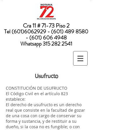
Nota:
este
sitio
web
incluye
un
sistema
Cra 11 # 71-73 Piso 2
de
accesibilidad.
Tel
(601)6062929 - (601) 489
8580
- (601) 606 4948
Whatsapp
315 282 2541
Usufructo
CONSTITUCIÓN DE USUFRUCTO
El Código Civil en el artículo 823
establece:
El derecho de usufructo es un derecho
real que consiste en la facultad de gozar
de una cosa con cargo de conservar su
forma y sustancia, y de restituir a su
dueño, si la cosa no es fungible; o con