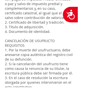
o paz y salvo de impuesto predial y
complementarios y, en su caso,
Accesibilidad
certificado catastral, al igual que el paz y
salvo sobre contribución de valorización)
2. Certificado de libertad y tradición.
3. Título de adquisición.
4. Documento de identidad.
CANCELACIÓN DE USUFRUCTO
REQUISITOS
1. Por la muerte del usufructuario, debe
anexarse copia auténtica del registro civil
de su defunción.
2. Si la cancelación del usufructo tiene
como causa la renuncia de su titular, la
escritura pública debe ser firmada por él.
3. En el caso de resolución la escritura
otorgada por quienes intervinieron en el
acto constitutivo.
4. En el evento de prescripción la
sentencia del Juez que la decrete.