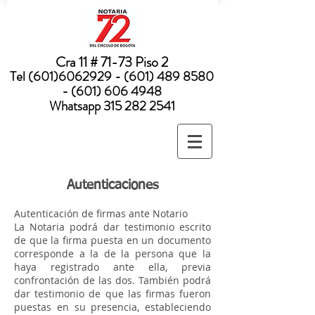
Nota:
este
sitio
web
incluye
un
sistema
Cra 11 # 71-73 Piso 2
de
accesibilidad.
Tel
(601)6062929 - (601) 489
8580
- (601) 606 4948
Whatsapp
315 282 2541
Autenticaciones
Autenticación de firmas ante Notario
La Notaria podrá dar testimonio escrito
de que la firma puesta en un documento
corresponde a la de la persona que la
haya registrado ante ella, previa
confrontación de las dos. También podrá
dar testimonio de que las firmas fueron
puestas en su presencia, estableciendo