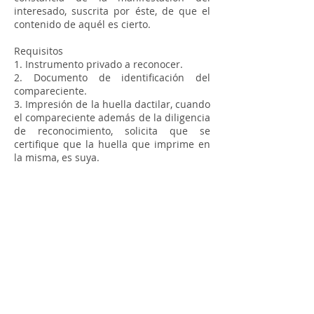
interesado, suscrita por éste, de que el
contenido de aquél es cierto.
Requisitos
1. Instrumento privado a reconocer.
2. Documento de identificación del
compareciente.
3. Impresión de la huella dactilar, cuando
el compareciente además de la diligencia
de reconocimiento, solicita que se
certifique que la huella que imprime en
la misma, es suya.
Cra 11 # 71-73 Piso 2
Correo electrónico para todo tipo de
Notificaciones
72notaria@notaria72.com.co