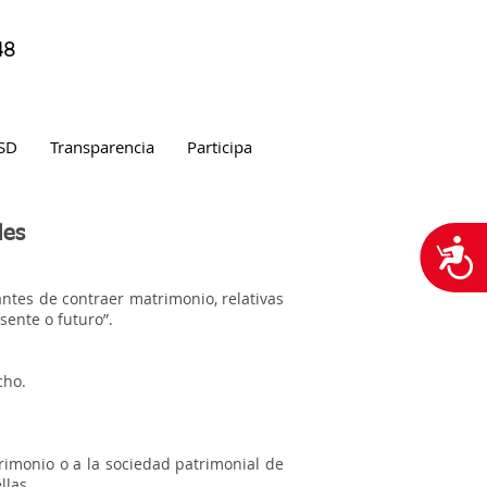
48
SD
Transparencia
Participa
les
A
ntes de contraer matrimonio, relativas
sente o futuro”.
cho.
imonio o a la sociedad patrimonial de
llas.