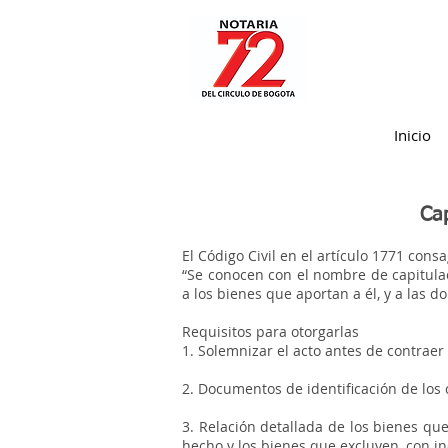
Nota:
este
sitio
web
incluye
un
sistema
de
accesibilidad.
Presione
Control-
F11
Inicio
para
ajustar
el
sitio
web
a
las
Cap
personas
con
discapacidad
visual
El Código Civil en el artículo 1771 consa
que
están
“Se conocen con el nombre de capitula
usando
a los bienes que aportan a él, y a las 
un
lector
de
pantalla;
Requisitos para otorgarlas
Presione
Control-
1. Solemnizar el acto antes de contrae
F10
para
abrir
2. Documentos de identificación de los
un
menú
de
3. Relación detallada de los bienes q
accesibilidad.
hecho y los bienes que excluyen, con in