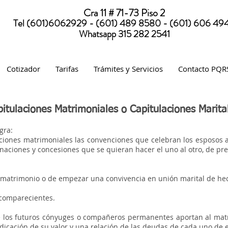
Cra 11 # 71-73 Piso 2
Tel (601)6062929 - (601) 489 8580 - (601) 606 49
Whatsapp 315 282 2541
Cotizador
Tarifas
Trámites y Servicios
Contacto PQR
itulaciones Matrimoniales o Capitulaciones Marita
gra:
ciones matrimoniales las convenciones que celebran los esposos a
donaciones y concesiones que se quieran hacer el uno al otro, de pre
r matrimonio o de empezar una convivencia en unión marital de he
 comparecientes.
ue los futuros cónyuges o compañeros permanentes aportan al matr
dicación de su valor y una relación de las deudas de cada uno de e