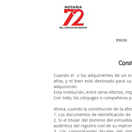
Nota:
este
sitio
web
incluye
un
sistema
de
accesibilidad.
Presione
Control-
F11
Inicio
para
ajustar
el
sitio
web
a
las
Const
personas
con
discapacidad
visual
Cuando el o los adquirientes de un i
que
están
años, y el bien está destinado para su
usando
adquisición.
un
lector
Esta institución, entre otros efectos, i
de
pantalla;
Con todo, los cónyuges o compañeros p
Presione
Control-
F10
Ahora, cuando la constitución de la afec
para
abrir
1. Los documentos de identificación d
un
menú
2. Si el titular del dominio del inmueb
de
auténtica del registro civil de su ma
accesibilidad.
3. Los comprobantes fiscales del in