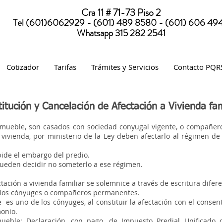
Cra 11 # 71-73 Piso 2
Tel (601)6062929 - (601) 489 8580 - (601) 606 49
Whatsapp 315 282 2541
Cotizador
Tarifas
Trámites y Servicios
Contacto PQR
itución y Cancelación de Afectación a Vivienda fam
nmueble, son casados con sociedad conyugal vigente, o compañe
 vivienda, por ministerio de la Ley deben afectarlo al régimen de
mpide el embargo del predio.
ueden decidir no someterlo a ese régimen.
tación a vivienda familiar se solemnice a través de escritura difere
e los cónyuges o compañeros permanentes.
le es uno de los cónyuges, al constituir la afectación con el conse
trimonio.
mueble: Declaración, con pago, de Impuesto Predial Unificado