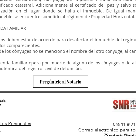
ficado catastral. Adicionalmente el certificado de paz y salvo s
ización en el lugar donde se halla el inmueble. De igual man
mueble se encuentre sometido al régimen de Propiedad Horizontal.
DA FAMILIAR
os deben estar de acuerdo para desafectar el inmueble del régime
 los comparecientes.
no de los cónyuges no se mencionó el nombre del otro cónyuge, al ca
 vivienda familiar opera por muerte de alguno de los cónyuges o d
téntica del registro civil de defunción.
Pregúntele al Notario
atos Personales
Cra 11 # 71
r
Correo electrónico para to
72notaria@not