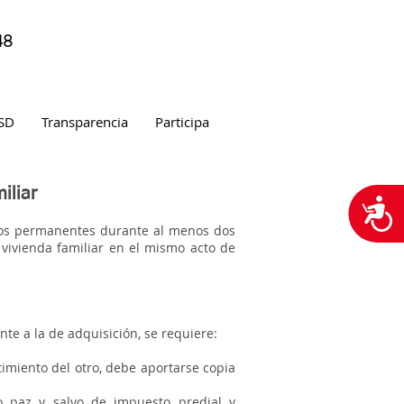
48
SD
Transparencia
Participa
iliar
A
ros permanentes durante al menos dos
 vivienda familiar en el mismo acto de
nte a la de adquisición, se requiere:
ntimiento del otro, debe aportarse copia
 o paz y salvo de impuesto predial y