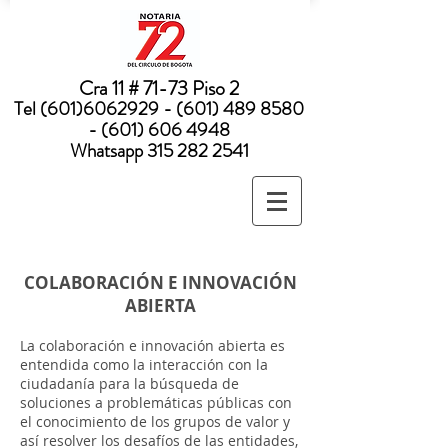
Nota:
este
sitio
web
incluye
un
sistema
Cra 11 # 71-73 Piso 2
de
accesibilidad.
Tel
(601)6062929 - (601) 489
8580
- (601) 606 4948
Whatsapp
315 282 2541
COLABORACIÓN E INNOVACIÓN
ABIERTA
La colaboración e innovación abierta es
entendida como la interacción con la
ciudadanía para la búsqueda de
soluciones a problemáticas públicas con
el conocimiento de los grupos de valor y
así resolver los desafíos de las entidades,