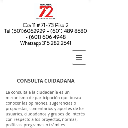
Nota:
este
sitio
web
incluye
un
sistema
Cra 11 # 71-73 Piso 2
de
accesibilidad.
Tel
(601)6062929 - (601) 489
8580
- (601) 606 4948
Whatsapp
315 282 2541
CONSULTA CUIDADANA
La consulta a la ciudadanía es un
mecanismo de participación que busca
conocer las opiniones, sugerencias o
propuestas, comentarios y aportes de los
usuarios, ciudadanos y grupos de interés
con respecto a los proyectos, normas,
políticas, programas o trámites