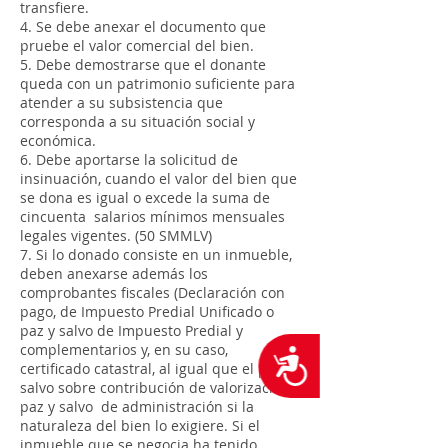
transfiere.
4. Se debe anexar el documento que
pruebe el valor comercial del bien.
5. Debe demostrarse que el donante
queda con un patrimonio suficiente para
atender a su subsistencia que
corresponda a su situación social y
económica.
6. Debe aportarse la solicitud de
insinuación, cuando el valor del bien que
se dona es igual o excede la suma de
cincuenta salarios mínimos mensuales
legales vigentes. (50 SMMLV)
7. Si lo donado consiste en un inmueble,
deben anexarse además los
comprobantes fiscales (Declaración con
pago, de Impuesto Predial Unificado o
paz y salvo de Impuesto Predial y
complementarios y, en su caso,
Accesibilidad
certificado catastral, al igual que el paz y
salvo sobre contribución de valorización),
paz y salvo de administración si la
naturaleza del bien lo exigiere. Si el
inmueble que se negocia ha tenido