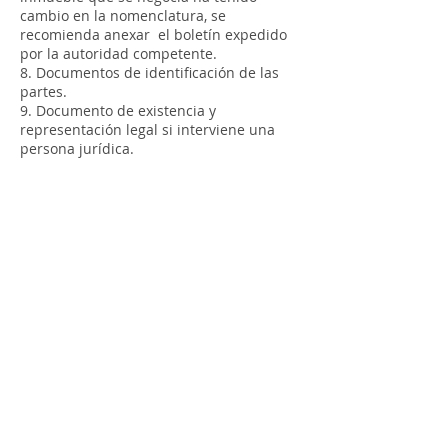
cambio en la nomenclatura, se
recomienda anexar el boletín expedido
por la autoridad competente.
8. Documentos de identificación de las
partes.
9. Documento de existencia y
representación legal si interviene una
persona jurídica.
Cra 11 # 71-73 Piso 2
Correo electrónico para todo tipo de
Notificaciones
72notaria@notaria72.com.co
© 2020 Notaría 72 de Bogotá.