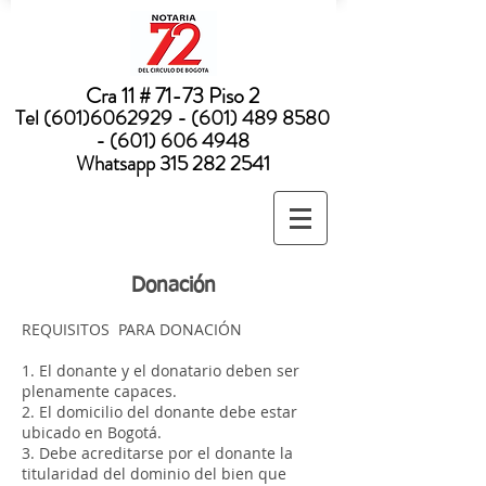
Nota:
este
sitio
web
incluye
un
sistema
Cra 11 # 71-73 Piso 2
de
accesibilidad.
Tel
(601)6062929 - (601) 489
8580
- (601) 606 4948
Whatsapp
315 282 2541
Donación
REQUISITOS PARA DONACIÓN
1. El donante y el donatario deben ser
plenamente capaces.
2. El domicilio del donante debe estar
ubicado en Bogotá.
3. Debe acreditarse por el donante la
titularidad del dominio del bien que