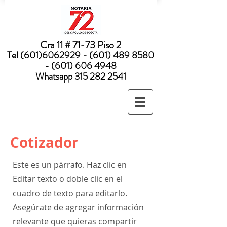
Nota:
este
sitio
web
incluye
un
sistema
Cra 11 # 71-73 Piso 2
de
accesibilidad.
Tel
(601)6062929 - (601) 489
8580
- (601) 606 4948
Whatsapp
315 282 2541
Cotizador
Este es un párrafo. Haz clic en
Editar texto o doble clic en el
cuadro de texto para editarlo.
Asegúrate de agregar información
relevante que quieras compartir