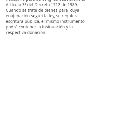
Artículo 3º del Decreto 1712 de 1989.
Cuando se trate de bienes para cuya
enajenación según la ley, se requiera
escritura pública, el mismo instrumento
podrá contener la insinuación y la
respectiva donación.
Cra 11 # 71-73 Piso 2
Correo electrónico para todo tipo de
Notificaciones
72notaria@notaria72.com.co
© 2020 Notaría 72 de Bogotá.
• Términos y condiciones