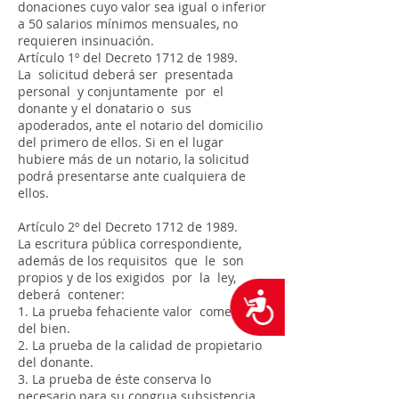
donaciones cuyo valor sea igual o inferior
a 50 salarios mínimos mensuales, no
requieren insinuación.
Artículo 1º del Decreto 1712 de 1989.
La solicitud deberá ser presentada
personal y conjuntamente por el
donante y el donatario o sus
apoderados, ante el notario del domicilio
del primero de ellos. Si en el lugar
hubiere más de un notario, la solicitud
podrá presentarse ante cualquiera de
ellos.
Artículo 2º del Decreto 1712 de 1989.
La escritura pública correspondiente,
además de los requisitos que le son
propios y de los exigidos por la ley,
deberá contener:
Accesibilidad
1. La prueba fehaciente valor comercial
del bien.
2. La prueba de la calidad de propietario
del donante.
3. La prueba de éste conserva lo
necesario para su congrua subsistencia.