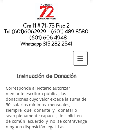
Nota:
este
sitio
web
incluye
un
sistema
Cra 11 # 71-73 Piso 2
de
accesibilidad.
Tel
(601)6062929 - (601) 489
8580
- (601) 606 4948
Whatsapp
315 282 2541
Insinuación de Donación
Corresponde al Notario autorizar
mediante escritura pública, las
donaciones cuyo valor excede la suma de
50 salarios mínimos mensuales,
siempre que donante y donatario
sean plenamente capaces, lo soliciten
de común acuerdo y no se contravenga
ninguna disposición legal. Las