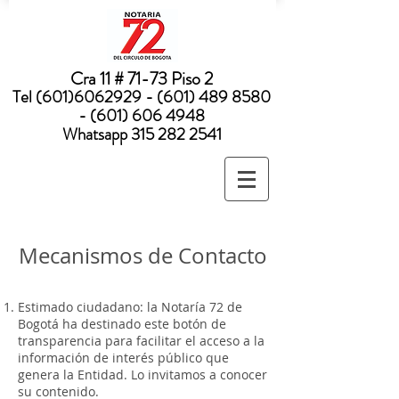
Nota:
este
sitio
web
incluye
un
sistema
Cra 11 # 71-73 Piso 2
de
accesibilidad.
Tel
(601)6062929 - (601) 489
8580
- (601) 606 4948
Whatsapp
315 282 2541
Mecanismos de Contacto
Estimado ciudadano: la Notaría 72 de
Bogotá ha destinado este botón de
transparencia para facilitar el acceso a la
información de interés público que
genera la Entidad. Lo invitamos a conocer
su contenido.