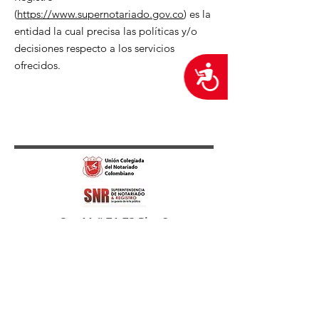
(
https://www.supernotariado.gov.co
) es la
entidad la cual precisa las políticas y/o
decisiones respecto a los servicios
ofrecidos.
Accesibilidad
Cra 11 # 71-73 Piso 2
Correo electrónico para todo tipo de
Notificaciones
72notaria@notaria72.com.co
© 2020 Notaría 72 de Bogotá.