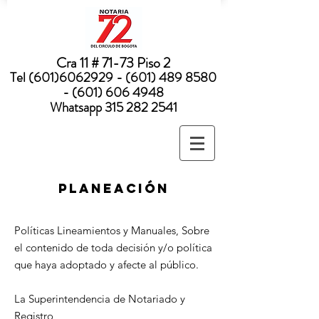
Nota:
este
sitio
web
incluye
un
sistema
Cra 11 # 71-73 Piso 2
de
accesibilidad.
Tel
(601)6062929 - (601) 489
8580
- (601) 606 4948
Whatsapp
315 282 2541
planeación
Políticas Lineamientos y Manuales, Sobre
el contenido de toda decisión y/o política
que haya adoptado y afecte al público.
La Superintendencia de Notariado y
Registro