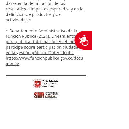
darse en la delimitación de los
resultados e impactos esperados y en la
definición de productos y de
actividades.*
* Departamento Administrativo de la
Función Pública (2021). Lineamientos
Accesibilidad
para publicar información en el menú
participa sobre participación ciudadana
en la gestión pública. Obtenido de:
https://www.funcionpublica.gov.co/docu
ments/
Cra 11 # 71-73 Piso 2
Correo electrónico para todo tipo de
Notificaciones
72notaria@notaria72.com.co