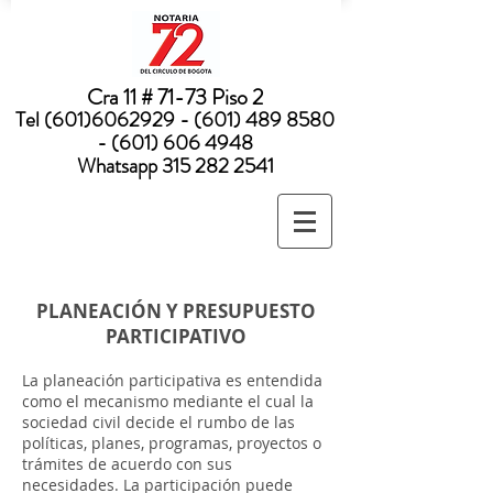
Nota:
este
sitio
web
incluye
un
sistema
Cra 11 # 71-73 Piso 2
de
accesibilidad.
Tel
(601)6062929 - (601) 489
8580
- (601) 606 4948
Whatsapp
315 282 2541
PLANEACIÓN Y PRESUPUESTO
PARTICIPATIVO
La planeación participativa es entendida
como el mecanismo mediante el cual la
sociedad civil decide el rumbo de las
políticas, planes, programas, proyectos o
trámites de acuerdo con sus
necesidades. La participación puede