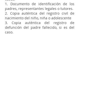
1. Documento de identificación de los
padres, representantes legales o tutores.
2. Copia auténtica del registro civil de
nacimiento del niño, niña o adolescente
3. Copia auténtica del registro de
defunción del padre fallecido, si es del
caso.
Cra 11 # 71-73 Piso 2
Correo electrónico para todo tipo de
Notificaciones
72notaria@notaria72.com.co
© 2020 Notaría 72 de Bogotá.