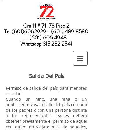
Nota:
este
sitio
web
incluye
un
sistema
Cra 11 # 71-73 Piso 2
de
accesibilidad.
Tel
(601)6062929 - (601) 489
8580
- (601) 606 4948
Whatsapp
315 282 2541
Salida Del País
Permiso de salida del país para menores
de edad
Cuando un niño, una niña o un
adolescente vaya a salir del país con uno
de los padres o con una persona distinta
a los representantes legales deberá
obtener previamente el permiso de aquel
con quien no viajare o el de aquellos,