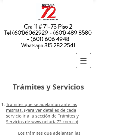
Nota:
este
sitio
web
incluye
un
sistema
Cra 11 # 71-73 Piso 2
de
accesibilidad.
Tel
(601)6062929 - (601) 489
8580
- (601) 606 4948
Whatsapp
315 282 2541
Trámites y Servicios
Trámites que se adelantan ante las
mismas. (Para ver detalles de cada
servicio ir a la sección de Trámites y
Servicios de www.notaria72.com.co)
Los trámites que adelantan las