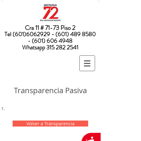
Nota:
este
sitio
web
incluye
un
sistema
Cra 11 # 71-73 Piso 2
de
accesibilidad.
Tel
(601)6062929 - (601) 489
8580
- (601) 606 4948
Whatsapp
315 282 2541
Transparencia Pasiva
Volver a Transparencia
Accesibilidad