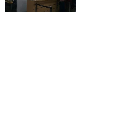
Cra 11 # 71-73 Piso 2
Correo electrónico para todo tipo de
Notificaciones
72notaria@notaria72.com.co
© 2020 Notaría 72 de Bogotá.