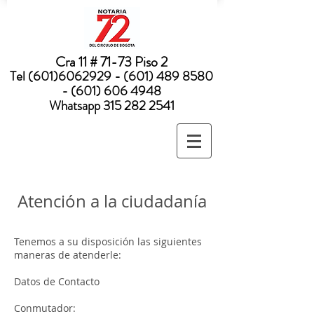
Nota:
este
sitio
web
incluye
un
sistema
Cra 11 # 71-73 Piso 2
de
accesibilidad.
Tel
(601)6062929 - (601) 489
8580
- (601) 606 4948
Whatsapp
315 282 2541
Atención a la ciudadanía
Tenemos a su disposición las siguientes
maneras de atenderle:
Datos de Contacto
Conmutador: